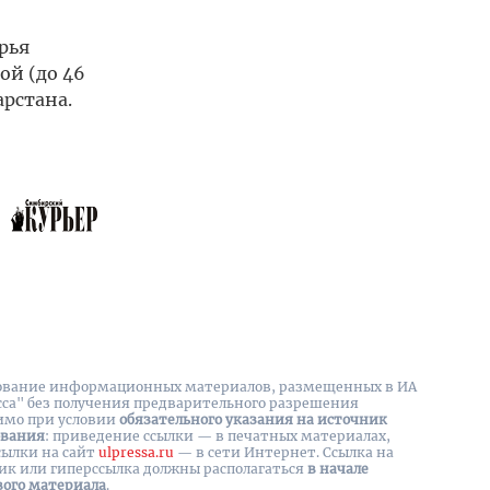
рья
ой (до 46
арстана.
вание информационных материалов, размещенных в ИА
сса" без получения предварительного разрешения
имо при условии
обязательного указания на источник
ования
: приведение ссылки — в печатных материалах,
сылки на cайт
ulpressa.ru
— в сети Интернет. Ссылка на
ик или гиперссылка должны располагаться
в начале
вого материала
.