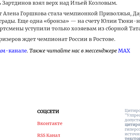
ь Зартдинов взял верх над Ильей Козловым.
кг Алена Горшкова стала чемпионкой Приволжья, Да
рады. Еще одна «бронза» — на счету Юлии Тюки-н
ортсмены уступили только хозяевам из сборной Тат
ризеров ждет чемпионат России в Ростове.
ам-канале
. Также читайте нас в мессенджере
MAX
Цитиро
СОЦСЕТИ
"Улпре
допуст
Вконтакте
цитир
гиперс
источн
RSS Канал
тексто