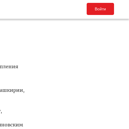
Войти
упления
Башкирии,
,
ьяновским