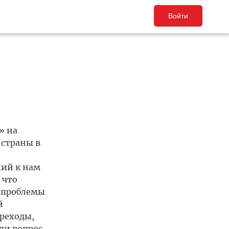
Войти
» на
 страны в
ший к нам
 что
е проблемы
й
ереходы,
ли вопрос