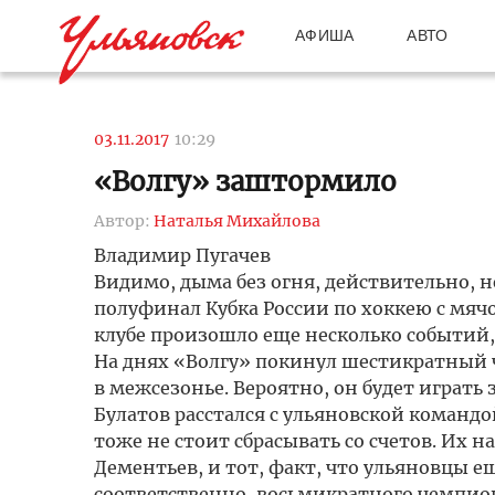
АФИША
АВТО
03.11.2017
10:29
«Волгу» заштормило
Автор:
Наталья Михайлова
Владимир Пугачев
Видимо, дыма без огня, действительно, н
полуфинал Кубка России по хоккею с мяч
клубе произошло еще несколько событий,
На днях «Волгу» покинул шестикратный 
в межсезонье. Вероятно, он будет играть 
Булатов расстался с ульяновской команд
тоже не стоит сбрасывать со счетов. Их 
Дементьев, и тот, факт, что ульяновцы е
соответственно, восьмикратного чемпион