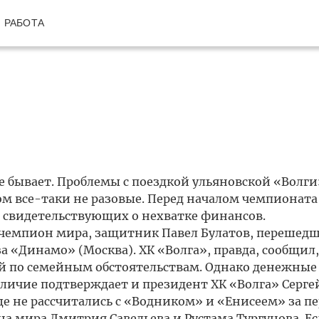
РАБОТА
е бывает. Проблемы с поездкой ульяновской «Волги
ом все-таки не разовые. Перед началом чемпионата
 свидетельствующих о нехватке финансов.
чемпион мира, защитник Павел Булатов, перешед
за «Динамо» (Москва). ХК «Волга», правда, сообщил,
ой по семейным обстоятельствам. Однако денежны
наличие подтверждает и президент ХК «Волга» Серге
ще не рассчитались с «Водником» и «Енисеем» за п
а мира Дмитрия Савельева и Рустама Тургунова. Ес