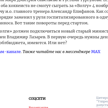
оба хоккеиста не смогут сыграть за «Волгу» 4 нояб
чу и.о. главного тренера Александр Епифанов. Как 
орядке заменил у руля госпитализированного в одн
нкоса. Вот такие повороты перед стартом.
Волги» должен подключиться новый старый минист
ен Владимир Лазарев. В первую очередь нужны ден
 облбюджета, имеются. Или нет?
ам-канале
. Также читайте нас в мессенджере
MAX
Цитиро
СОЦСЕТИ
"Улпре
допуст
Вконтакте