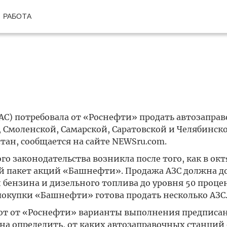
РАБОТА
АС) потребовала от «Роснефти» продать автозапра
, Смоленской, Самарской, Саратовской и Челябинск
стан, сообщается на сайте NEWSru.com.
 законодательства возникла после того, как в окт
й пакет акций «Башнефти». Продажа АЗС должна д
бензина и дизельного топлива до уровня 50 процен
 покупки «Башнефти» готова продать несколько АЗС
т от «Роснефти» варианты выполнения предписан
а определить, от каких автозаправочных станций 