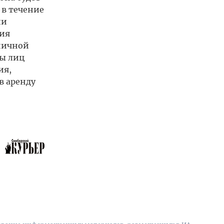
 в течение
ии
вия
зничной
пы лиц
ия,
в аренду