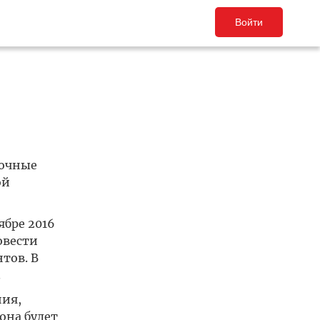
Войти
вочные
ой
ябре 2016
овести
тов. В
.
ия,
она будет