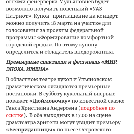
огнями фейерверка. У ульяновцев будет
возможно получить новенький «УАЗ-
Патриот». Купон-приглашение на концерт
можно получить 18 марта на участке для
голосования за проекты федеральной
программы «Формирование комфортной
городской среды». По этому купону
определится и обладатель внедорожника.
Премьерные спектакли и фестиваль «МИР.
ЭПОХА. ИМЕНА»
В областном театре кукол и Ульяновском
драматическом ожидаются премьерные
постановки. В субботу кукольный впервые
покажет
«Дюймовочку»
по известной сказке
Ганса Христиана Андерсена (
подробнее по
ссылке
). В оба выходных в 17.00 на сцене
драмтеатра зрители могут увидит премьеру
«
Бесприданницы
» по пьесе Островского