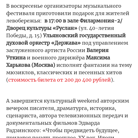
В воскресенье организаторы музыкального
фестиваля приготовили подарок для жителей
левобережья:
в 17:00 в зале Филармония-2/
Дворец культуры «Руслан»
(ул. 40-летия
Победы, д. 15)
Ульяновский государственный
духовой оркестр «Держава»
под управлением
заслуженного артиста России
Валерия
Уткина
и военного дирижёра
Максима
Харькова
(Москва)
исполнят фантазии на тему
мюзиклов, классических и песенных хитов
(
стоимость билета от 200 до 400 рублей
).
А завершится культурный weekend авторским
вечером писателя, драматурга, историка,
сценариста, автора телевизионных передач и
документальных фильмов Эдварда
Радзинского: «Чтобы предвидеть будущее,
придется понять прошлое. XX век. Итоги.