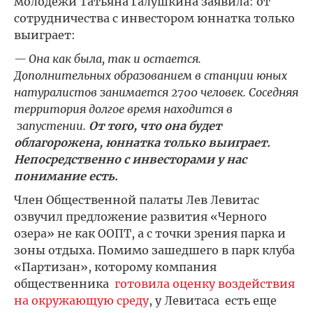
молодежи Татьяна Галушкина заявила: от
сотрудничества с инвестором юннатка только
выиграет:
— Она как была, так и остается.
Дополнительных образованием в станции юных
натуралистов занимается 2700 человек. Соседняя
территория долгое время находится в
запустении.
От того, что она будет
облагорожена, юннатка только выиграет.
Непосредственно с инвесторами у нас
понимание есть.
Член Общественной палаты Лев Левитас
озвучил предложение развития «Черного
озера» не как ООПТ, а с точки зрения парка и
зоны отдыха. Помимо зашедшего в парк клуба
«Партизан», которому компания
общественника
готовила оценку воздействия
на окружающую среду
, у Левитаса есть еще