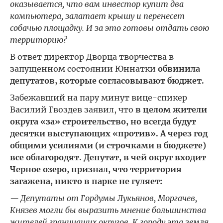
оказывается, что вам инвестор купит два
компьютера, залатает крышу и перенесет
собачью площадку. И за это готовы отдать свою
территорию?
В ответ директор Дворца творчества в
запущенном состоянии Юннатки
обвинила
депутатов, которые согласовывают бюджет.
Забежавший на пару минут вице-спикер
Василий Гвоздев заявил, что
в целом жители
округа «за» строительство, но всегда будут
десятки выступающих «против». А через год
общими усилиями (и строчками в бюджете)
все облагородят. Депутат, в чей округ входит
Черное озеро, признал, что территория
загажена, никто в парке не гуляет:
— Депутаты от Гордумы Лукьянов, Моргачев,
Князев могли бы выразить мнение большинства
жителей граничащих округов. К городу эта земля