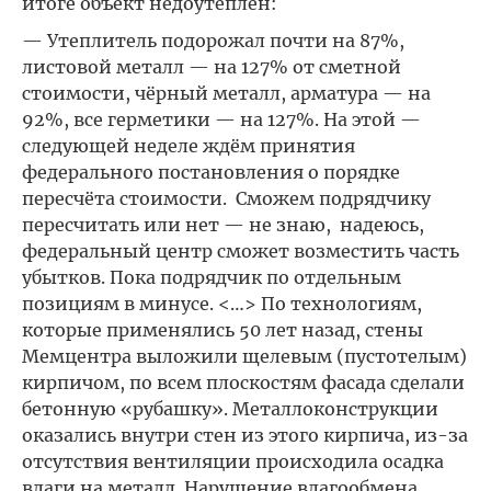
итоге объект недоутеплен:
— Утеплитель подорожал почти на 87%,
листовой металл — на 127% от сметной
стоимости, чёрный металл, арматура — на
92%, все герметики — на 127%. На этой —
следующей неделе ждём принятия
федерального постановления о порядке
пересчёта стоимости. Сможем подрядчику
пересчитать или нет — не знаю, надеюсь,
федеральный центр сможет возместить часть
убытков. Пока подрядчик по отдельным
позициям в минусе. <…> По технологиям,
которые применялись 50 лет назад, стены
Мемцентра выложили щелевым (пустотелым)
кирпичом, по всем плоскостям фасада сделали
бетонную «рубашку». Металлоконструкции
оказались внутри стен из этого кирпича, из-за
отсутствия вентиляции происходила осадка
влаги на металл. Нарушение влагообмена