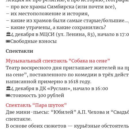
– про все храмы Симбирска (или почти все),
– их местоположение и история,
– какие из храмов были самые старые/большие…
– какие утрачены, а какие сохранились?
🏛️4 декабря в МЦСИ (ул. Ленина, 83), начало в 17:
🎟️Свободные взносы
Спектакли
Музыкальный спектакль “Собака на сене”
Театр воскресного дня приглашает жителей на п
на сене”, поставленного по комедии в трёх дейст
написанной примерно в 1618 году.
🏛️4 декабря в ДК «Руслан», начало в 16:00
🎟️стоимость 300 рублей
Спектакль “Пара шуток”
Две мини-пьесы: “Юбилей” А.П. Чехова и “Свадь
спектакле.
В основе обоих сюжетов — курьёзные обстоятел