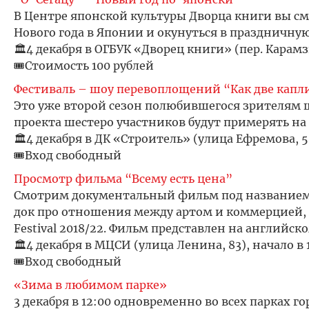
В Центре японской культуры Дворца книги вы с
Нового года в Японии и окунуться в праздничну
🏛️4 декабря в ОГБУК «Дворец книги» (пер. Карамзи
🎟️Стоимость 100 рублей
Фестиваль – шоу перевоплощений “Как две капли
Это уже второй сезон полюбившегося зрителям ш
проекта шестеро участников будут примерять на 
🏛️4 декабря в ДК «Строитель» (улица Ефремова, 5)
🎟️Вход свободный
Просмотр фильма “Всему есть цена”
Смотрим документальный фильм под названием 
док про отношения между артом и коммерцией, 
Festival 2018/22. Фильм представлен на английск
🏛️4 декабря в МЦСИ (улица Ленина, 83), начало в 
🎟️Вход свободный
«Зима в любимом парке»
3 декабря в 12:00 одновременно во всех парках г