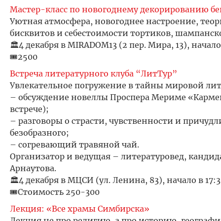
Мастер-класс по новогоднему декорированию бе
Уютная атмосфера, новогоднее настроение, тео
бисквитов и себестоимости тортиков, шампанско
🏛️4 декабря в MIRADOM13 (2 пер. Мира, 13), начало 
🎟️2500
Встреча литературного клуба “ЛитТур”
Увлекательное погружение в тайны мировой ли
– обсуждение новеллы Проспера Мериме «Карме
встрече);
– разговоры о страсти, чувственности и причуд
безобразного;
– согревающий травяной чай.
Организатор и ведущая – литературовед, канди
Арнаутова.
🏛️4 декабря в МЦСИ (ул. Ленина, 83), начало в 17:
🎟️Стоимость 250-300
Лекция: «Все храмы Симбирска»
Лекция не про религию, а про историю, географи