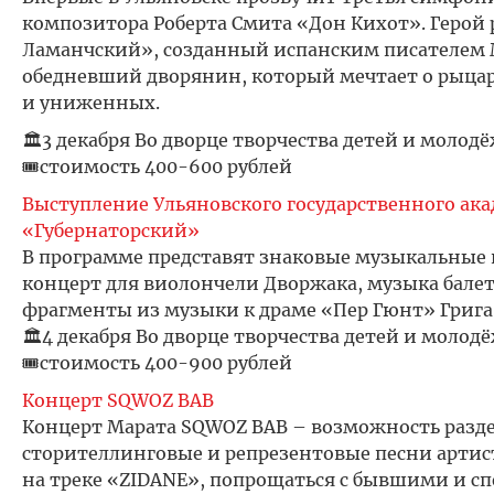
композитора Роберта Смита «Дон Кихот». Герой
Ламанчский», созданный испанским писателем Ми
обедневший дворянин, который мечтает о рыцар
и униженных.
🏛️3 декабря Во дворце творчества детей и молодёж
🎟️стоимость 400-600 рублей
Выступление Ульяновского государственного ак
«Губернаторский»
В программе представят знаковые музыкальные 
концерт для виолончели Дворжака, музыка бале
фрагменты из музыки к драме «Пер Гюнт» Грига 
🏛️4 декабря Во дворце творчества детей и молодё
🎟️стоимость 400-900 рублей
Концерт SQWOZ BAB
Концерт Марата SQWOZ BAB – возможность разде
сторителлинговые и репрезентовые песни артист
на треке «ZIDANE», попрощаться с бывшими и сп