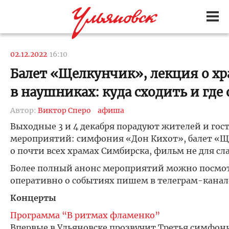
02.12.2022
16:10
Балет «Щелкунчик», лекция о хр
в наушниках: куда сходить и где
Автор:
Виктор Сперо
афиша
Выходные 3 и 4 декабря порадуют жителей и гос
мероприятий: симфония «Дон Кихот», балет «Ще
о почти всех храмах Симбирска, фильм не для сл
Более полный анонс мероприятий можно посмо
оперативно о событиях пишем в телеграм-кана
Концерты
Программа “В ритмах фламенко”
Впервые в Ульяновске прозвучит Третья симфон