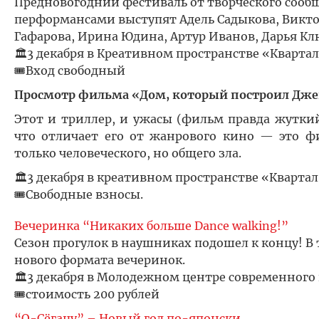
Предновогодний фестиваль от творческого сооб
перформансами выступят Адель Садыкова, Викто
Гафарова, Ирина Юдина, Артур Иванов, Дарья Клю
🏛️3 декабря в Креативном пространстве «Квартал»
🎟️Вход свободный
Просмотр фильма «Дом, который построил Дж
Этот и триллер, и ужасы (фильм правда жутки
что отличает его от жанрового кино — это ф
только человеческого, но общего зла.
🏛️3 декабря в креативном пространстве «Квартал»
🎟️Свободные взносы.
Вечеринка “Никаких больше Dance walking!”
Сезон прогулок в наушниках подошел к концу! В
нового формата вечеринок.
🏛️3 декабря в Молодежном центре современного ис
🎟️стоимость 200 рублей
“О-Сёгацу” – Новый год по-японски