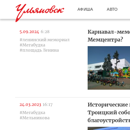
АФИША
АВТО
Карнавал-мемо
5.09.2024
6:28
Мемцентра?
#ленинский мемориал
#Мегабудка
#площадь Ленина
Исторические 
24.03.2023
16:17
Троицкий собо
#Мегабудка
#Мельникова
благоустройст