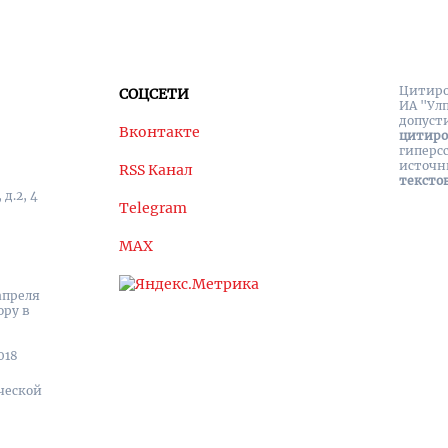
Цитиро
СОЦСЕТИ
ИА "Ул
допуст
Вконтакте
цитир
гиперс
источн
RSS Канал
тексто
д.2, 4
Telegram
MAX
апреля
ору в
018
ческой