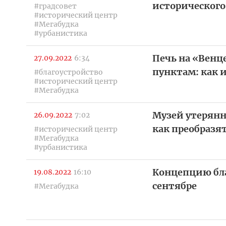
исторического
#градсовет
#исторический центр
#Мегабудка
#урбанистика
Печь на «Венце
27.09.2022
6:34
пунктам: как 
#благоустройство
#исторический центр
#Мегабудка
Музей утерянн
26.09.2022
7:02
как преобразя
#исторический центр
#Мегабудка
#урбанистика
Концепцию бла
19.08.2022
16:10
сентябре
#Мегабудка