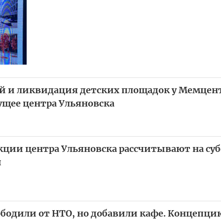
ой и ликвидация детских площадок у Мемцент
ущее центра Ульяновска
кции центра Ульяновска рассчитывают на су
й
ободили от НТО, но добавили кафе. Концепци