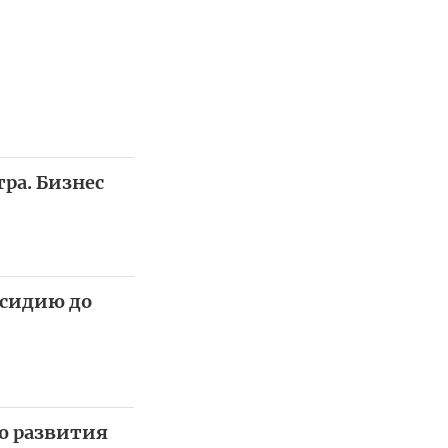
ра. Бизнес
бсидию до
ю развития