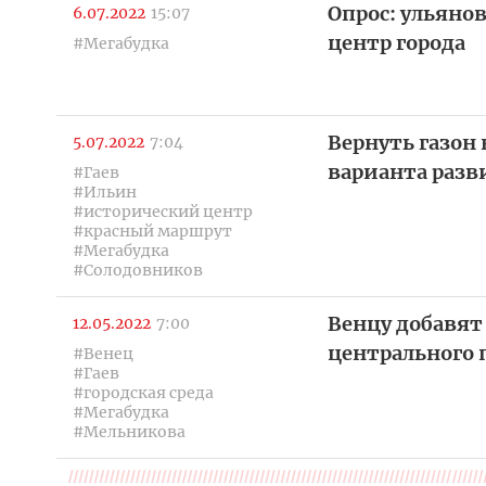
Опрос: ульяно
6.07.2022
15:07
центр города
#Мегабудка
Вернуть газон 
5.07.2022
7:04
варианта разв
#Гаев
#Ильин
#исторический центр
#красный маршрут
#Мегабудка
#Солодовников
Венцу добавят
12.05.2022
7:00
центрального 
#Венец
#Гаев
#городская среда
#Мегабудка
#Мельникова