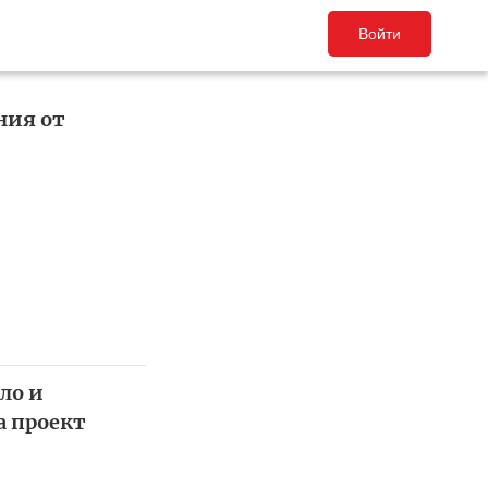
Войти
ния от
ло и
а проект