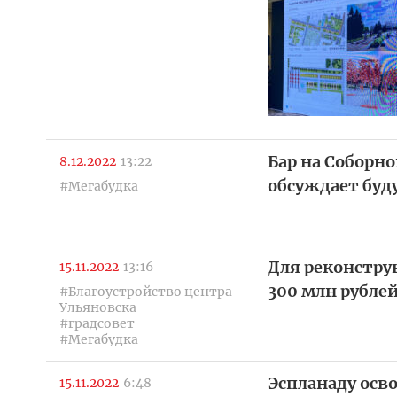
Бар на Соборн
8.12.2022
13:22
обсуждает буд
#Мегабудка
Для реконстру
15.11.2022
13:16
300 млн рубле
#Благоустройство центра
Ульяновска
#градсовет
#Мегабудка
Эспланаду осв
15.11.2022
6:48