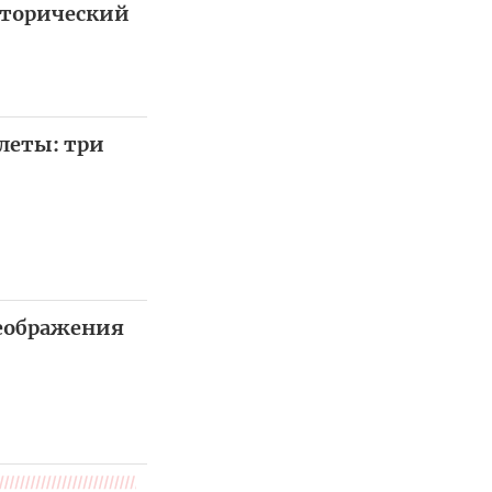
сторический
алеты: три
реображения