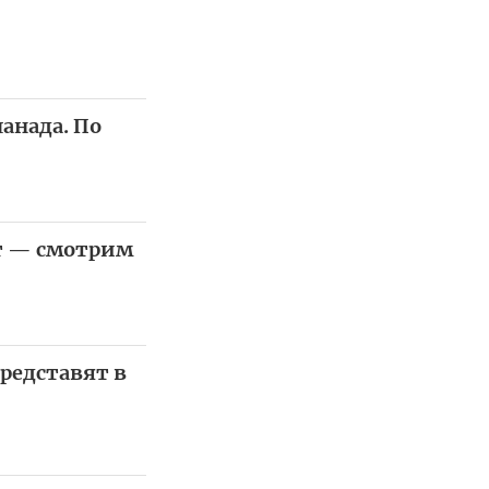
анада. По
кт — смотрим
редставят в