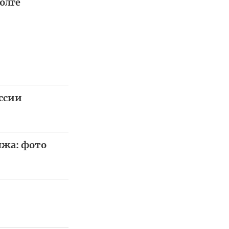
олге
оссии
яжа: фото