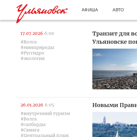
АФИША
АВТО
Транзит для в
17.07.2026
6:00
Ульяновске по
#Волга
#минприроды
#Русгидро
#экология
Новыми Прави
26.01.2026
6:05
#внутренний туризм
#Волга
#сапборды
#Свияга
#Центральный пляж