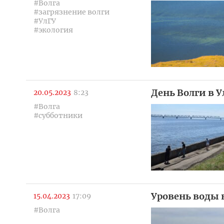
#Волга
#загрязнение волги
#УлГУ
#экология
День Волги в 
20.05.2023
8:23
#Волга
#субботники
Уровень воды 
15.04.2023
17:09
#Волга