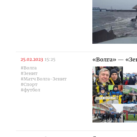
«Волга» — «Зен
25.02.2023
15:25
#Волга
#Зенит
#Матч Волга-Зенит
#Спорт
#футбол