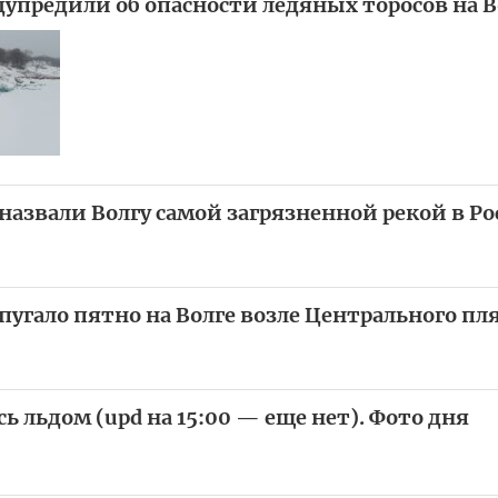
дупредили об опасности ледяных торосов на В
назвали Волгу самой загрязненной рекой в Р
пугало пятно на Волге возле Центрального пл
ь льдом (upd на 15:00 — еще нет). Фото дня