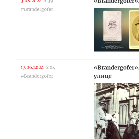
«Brandergofer»
3.08.2024
6:39
#Brandergofer
«Brandergofer
17.06.2024
6:04
улице
#Brandergofer