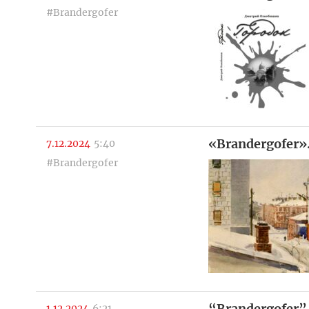
#Brandergofer
«Brandergofer»
7.12.2024
5:40
#Brandergofer
“Brandergofer”.
1.12.2024
6:21