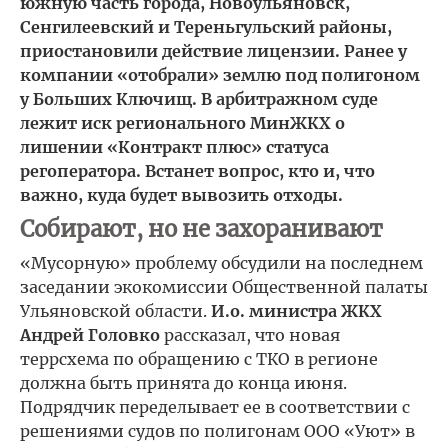
южную часть города, Новоульяновск,
Сенгилеевский и Тереньгульский районы,
приостановили действие лицензии. Ранее у
компании «отобрали» землю под полигоном
у Больших Ключищ. В арбитражном суде
лежит иск регионального МинЖКХ о
лишении «Контракт плюс» статуса
регоператора. Встанет вопрос, кто и, что
важно, куда будет вывозить отходы.
Собирают, но не захоранивают
«Мусорную» проблему обсудили на последнем
заседании экокомиссии Общественной палаты
Ульяновской области.
И.о. министра ЖКХ
Андрей Головко
рассказал, что новая
террсхема по обращению с ТКО в регионе
должна быть принята до конца июня.
Подрядчик переделывает ее в соответствии с
решениями судов по полигонам ООО «Уют» в