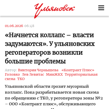
01.06.2026
06:48
«Начнется коллапс – власти
задумаются». У ульяновских
регоператоров возникли
большие проблемы
Автор:
Виктория Чернышева
«Контракт Плюс»
Головко
Лев Левитас
МинЖКХ
Территориальная
схема
ТКО
Ульяновской области грозит мусорный
коллапс. Пока разрабатывается новая схема
по обращению с ТКО, у регоператора зоны №2
– ООО «Контракт плюс», обслуживающего