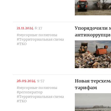
Упорядочили м
21.11.2024
8:37
антикоррупци
#мусорные полигоны
#Территориальная схема
#ТКО
Новая терсхем
26.09.2024
9:57
тарифам
#мусорные полигоны
#регоператор
#Территориальная схема
#ТКО