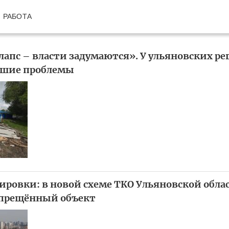
РАБОТА
лапс – власти задумаются». У ульяновских ре
ьшие проблемы
тировки: в новой схеме ТКО Ульяновской обла
апрещённый объект