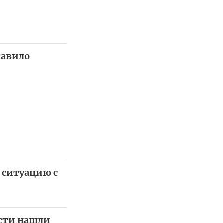
тавило
 ситуацию с
асти нашли