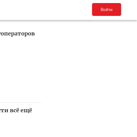
Войти
гоператоров
сти всё ещё