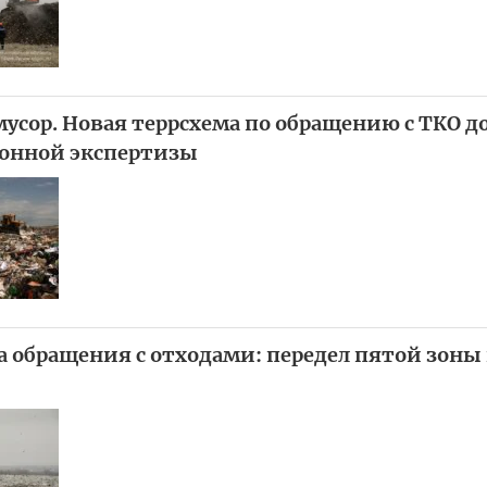
усор. Новая террсхема по обращению с ТКО д
онной экспертизы
а обращения с отходами: передел пятой зоны 