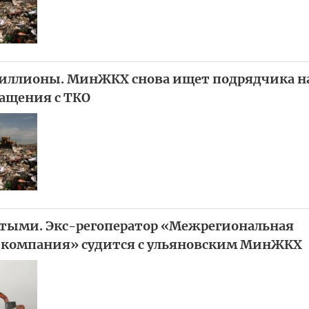
иллионы. МинЖКХ снова ищет подрядчика на
ащения с ТКО
тыми. Экс-регоператор «Межрегиональная
 компания» судится с ульяновским МинЖКХ