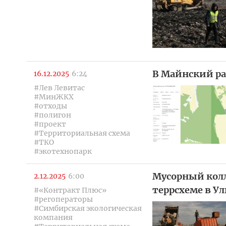
В Майнский ра
16.12.2025
6:24
#Лев Левитас
#МинЖКХ
#отходы
#полигон
#проект
#Территориальная схема
#ТКО
#экотехнопарк
Мусорный колл
2.12.2025
6:00
террсхеме в Ул
#«Контракт Плюс»
#регоператоры
#Симбирская экологическая
компания