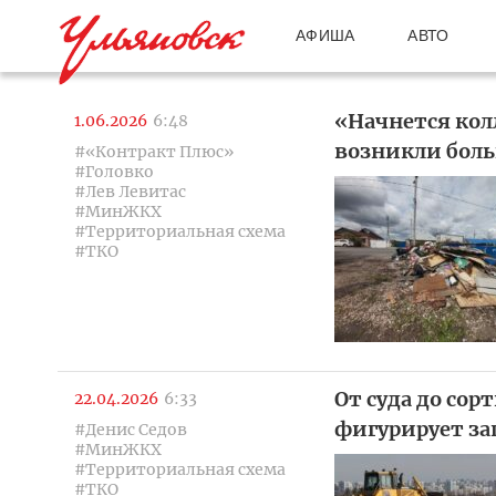
АФИША
АВТО
«Начнется кол
1.06.2026
6:48
возникли бол
#«Контракт Плюс»
#Головко
#Лев Левитас
#МинЖКХ
#Территориальная схема
#ТКО
От суда до сор
22.04.2026
6:33
фигурирует з
#Денис Седов
#МинЖКХ
#Территориальная схема
#ТКО