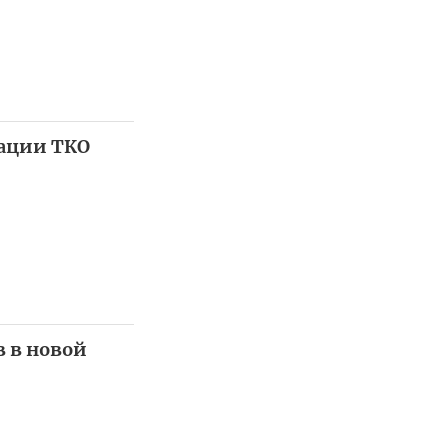
зации ТКО
в в новой