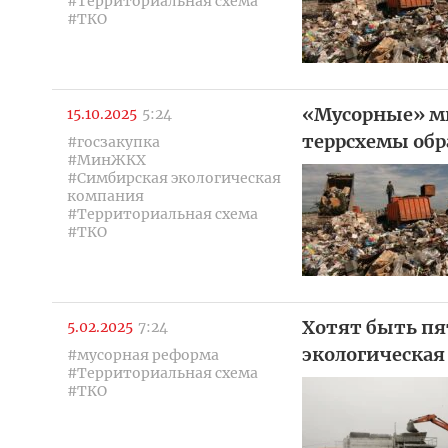
#Территориальная схема
#ТКО
«Мусорные» м
15.10.2025
5:24
террсхемы обр
#госзакупка
#МинЖКХ
#Симбирская экологическая
компания
#Территориальная схема
#ТКО
Хотят быть пя
5.02.2025
7:24
экологическая
#мусорная реформа
#Территориальная схема
#ТКО