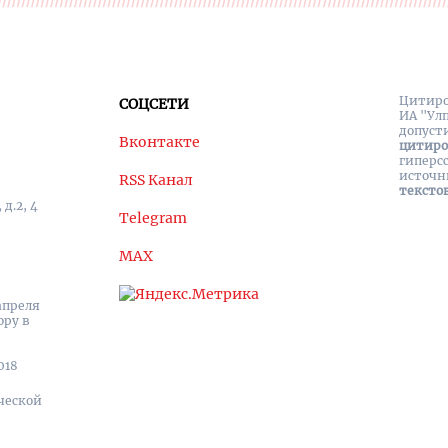
Цитиро
СОЦСЕТИ
ИА "Ул
допуст
Вконтакте
цитир
гиперс
источн
RSS Канал
тексто
д.2, 4
Telegram
MAX
апреля
ору в
018
ческой