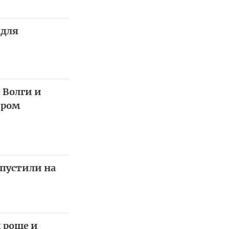
 для
 Волги и
тром
спустили на
 роще и