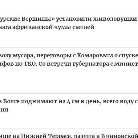
Сурские Вершины» установили живоловушки
чага африканской чумы свиней
озу мусора, переговоры с Комаровым о спуске
фов по ТКО. Со встречи губернатора с минис
 Волге поднимают на 4 см в день, всего воду 
дня
ще на Нижней Террасе, разлив в Винновской