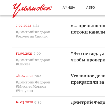
АФИША
АВТО
«… превышено 
7.07.2022
7:41
потоки канали
#Дмитрий Федоров
#экология Свияги
“Это не вода, 
13.09.2021
7:00
чтобы провери
#Дмитрий Федоров
#Свияга
Уголовное дело
26.02.2021
7:02
прекратили за
#Дмитрий Федоров
#Михаил Мокров
#Чепухин
Дмитрий Федо
16.03.2020
9:39