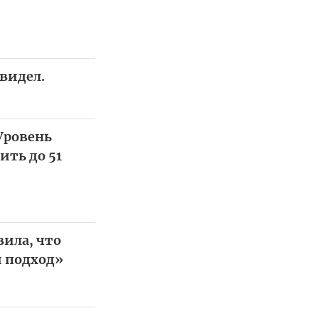
видел.
Уровень
ить до 51
вила, что
й подход»