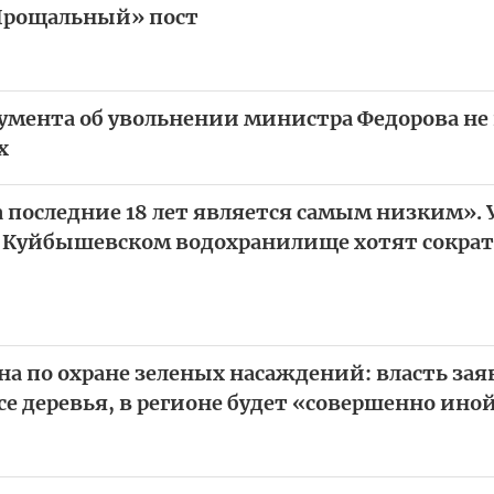
Прощальный» пост
умента об увольнении министра Федорова не 
х
а последние 18 лет является самым низким». 
а Куйбышевском водохранилище хотят сократ
на по охране зеленых насаждений: власть зая
се деревья, в регионе будет «совершенно ино