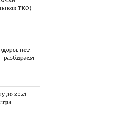
точки
вывоз ТКО)
«дорог нет,
— разбираем
у до 2021
стра