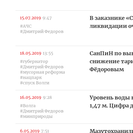
В заказнике «
15.07.2019
9:47
ликвидации о
#АЧС
#Дмитрий Федоров
СанПиН по выв
18.05.2019
13:55
снижение тари
#губернатор
#Дмитрий Федоров
Фёдоровым
#мусорная реформа
#нацпарк
#спуск Волги
Уровень воды в
16.05.2019
9:28
1,47 м. Цифра 
#Волга
#Дмитрий Федоров
#минприроды
Мазутохранили
6.05.2019
7:51