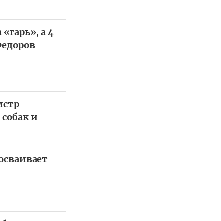
«гарь», а 4
Федоров
истр
 собак и
осваивает