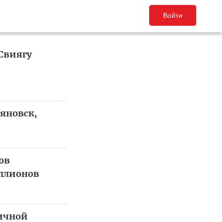
Войти
Свиягу
ьяновск,
ов
иллионов
ичной