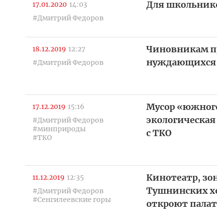
Для школьнико
17.01.2020
14:03
#Дмитрий Федоров
Чиновникам пр
18.12.2019
12:27
нуждающихся 
#Дмитрий Федоров
Мусор «южного
17.12.2019
15:16
экологическая
#Дмитрий Федоров
#минприроды
с ТКО
#ТКО
Кинотеатр, зо
11.12.2019
12:35
Тушнинских хо
#Дмитрий Федоров
#Сенгилеевские горы
откроют пала