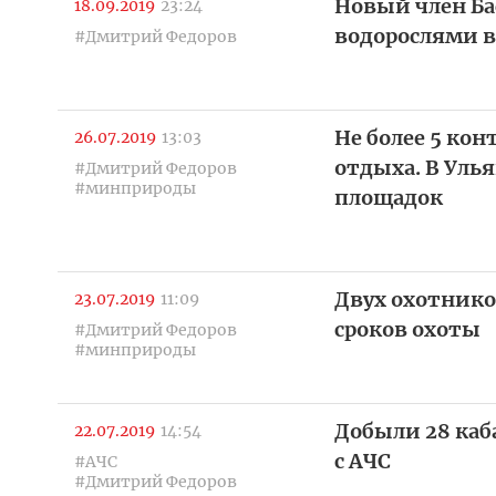
Новый член Ба
18.09.2019
23:24
водорослями 
#Дмитрий Федоров
Не более 5 кон
26.07.2019
13:03
отдыха. В Уль
#Дмитрий Федоров
#минприроды
площадок
Двух охотнико
23.07.2019
11:09
сроков охоты
#Дмитрий Федоров
#минприроды
Добыли 28 каб
22.07.2019
14:54
с АЧС
#АЧС
#Дмитрий Федоров