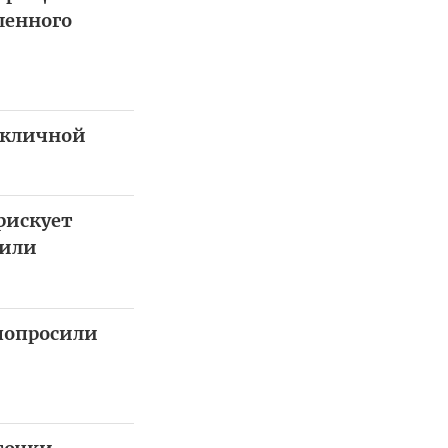
ленного
икличной
рискует
сили
 попросили