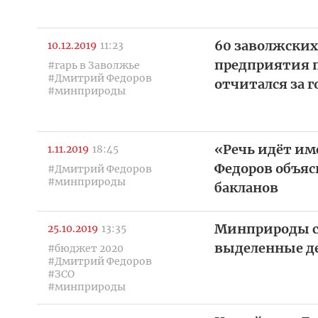
60 заволжских
10.12.2019
11:23
предприятия п
#гарь в Заволжье
#Дмитрий Федоров
отчитался за г
#минприроды
«Речь идёт им
1.11.2019
18:45
Федоров объяс
#Дмитрий Федоров
#минприроды
бакланов
Минприроды со
25.10.2019
13:35
выделенные де
#бюджет 2020
#Дмитрий Федоров
#ЗСО
#минприроды