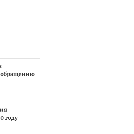
я
я
о обращению
жия
0 году