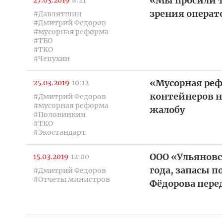
«Мы просили т
27.03.2019
8:21
зрения операт
#Давлятшин
#Дмитрий Федоров
#мусорная реформа
#ТБО
#ТКО
#Чепухин
«Мусорная рефо
25.03.2019
10:12
контейнеров не
#Дмитрий Федоров
#мусорная реформа
жалобу
#Половинкин
#ТКО
#Экостандарт
ООО «Ульяновс
15.03.2019
12:00
года, запасы 
#Дмитрий Федоров
#Отчеты министров
Фёдорова пере