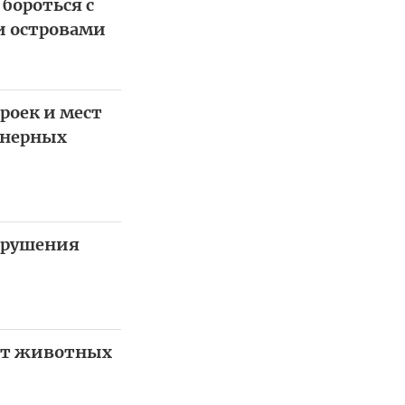
бороться с
и островами
роек и мест
йнерных
арушения
щут животных