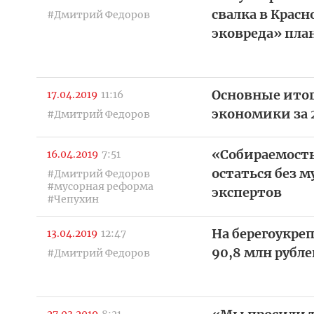
свалка в Крас
#Дмитрий Федоров
эковреда» пла
Основные ито
17.04.2019
11:16
экономики за 2
#Дмитрий Федоров
«Собираемость
16.04.2019
7:51
остаться без 
#Дмитрий Федоров
#мусорная реформа
экспертов
#Чепухин
На берегоукре
13.04.2019
12:47
90,8 млн рубл
#Дмитрий Федоров