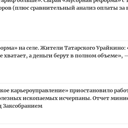
ариф больше». Сырая «мусорная реформа» с 
оров (плюс сравнительный анализ оплаты за 
рма» на селе. Жители Татарского Урайкино: 
 хватает, а деньги берут в полном объеме», 
кое карьероуправление» приостановило работ
полезных ископаемых исчерпаны. Отчет мини
д Заксобранием