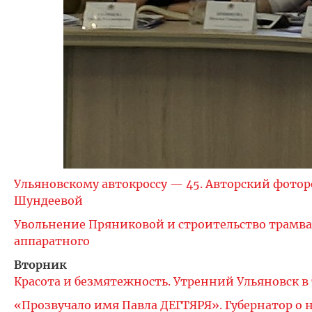
Ульяновскому автокроссу — 45. Авторский фотор
Шундеевой
Увольнение Пряниковой и строительство трамва
аппаратного
Вторник
Красота и безмятежность. Утренний Ульяновск в
«Прозвучало имя Павла ДЕГТЯРЯ». Губернатор о